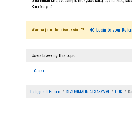
prisiminiau šitą svetainę iš mokyklos laikų, apsilankiau, l
Kaip čia yra?
Login to your Relig
Wanna join the discussion?!
Users browsing this topic
Guest
Religijos.lt Forum
KLAUSIMAI IR ATSAKYMAI
DUK
Ka