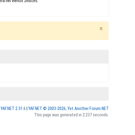
ėra nei vienos žinutės.
×
 YAF.NET 2.31.6
|
YAF.NET © 2003-2026, Yet Another Forum.NET
This page was generated in 2.237 seconds.