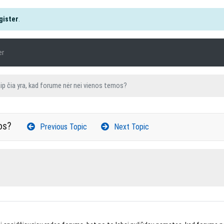
gister
.
er
ip čia yra, kad forume nėr nei vienos temos?
os?
Previous Topic
Next Topic