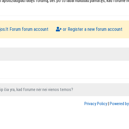
abai apsidžiaugiau radęs forumą, bet po to labai nuliūdau pamatęs, kad forume n
ijos.lt Forum forum account
or Register a new forum account
ip čia yra, kad forume nėr nei vienos temos?
Privacy Policy
|
Powered by