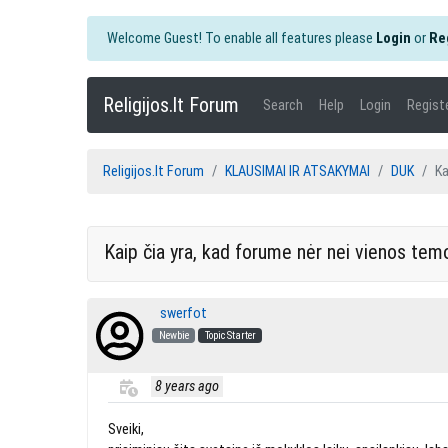
Welcome Guest! To enable all features please
Login
or
Re
Religijos.lt Forum
Search
Help
Login
Regist
Religijos.lt Forum
KLAUSIMAI IR ATSAKYMAI
DUK
Ka
Kaip čia yra, kad forume nėr nei vienos tem
swerfot
Newbie
Topic Starter
8 years ago
Sveiki,