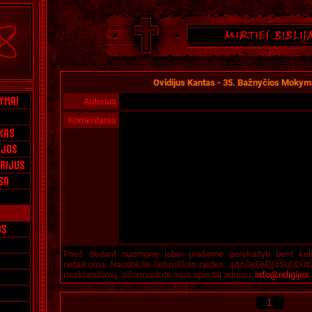
Ovidijus Kantas - 35. Bažnyčios Moky
Autorius
Komentaras
Prieš dedant nuomonę labai prašome perskaityti bent kel
netaikoma. Naudokite lietuviškas raides: ąĄčČęĘėĖįĮšŠųŲūŪžŽ
nesklandumų, informuokite mus apie tai adresu:
info@religijos.