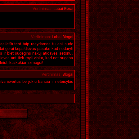
Vertinimas
:
Labai Gerai
Vertinimas
:
Labai Blogai
s asile!Butent taip rasydamas tu esi sudo
dai gerai kepa!dievas pasake kad nedaryti
s ir blet sudegins naxuj atidaves setonui,
dievas ant tiek myli viska, kad net sugeba
tleisti kazkokiam zmogui!
Vertinimas
:
Blogai
va isvertus be jokiu kanciu ir neteisybiu