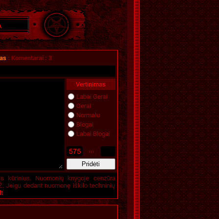
mas
:
Komentarai
:
3
Vertinimas
Labai Gerai
Gerai
Normalu
Blogai
Labai Blogai
›››
is kūrinius. Nuomonių knygoje cenzūra
. Jeigu dedant nuomonę iškilo techninių
lt