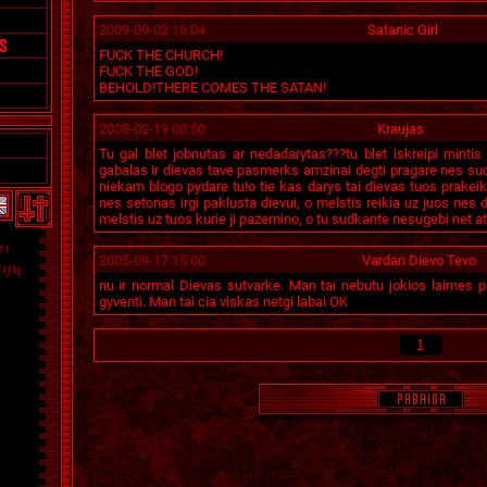
2009-09-02 16:04
Satanic Girl
FUCK THE CHURCH!
FUCK THE GOD!
BEHOLD!THERE COMES THE SATAN!
2008-02-19 00:50
Kraujas
Tu gal blet jobnutas ar nedadarytas???tu blet iskreipi minti
gabalas ir dievas tave pasmerks amzinai degti pragare nes su
niekam blogo pydare tu!o tie kas darys tai dievas tuos prakeik
nes setonas irgi paklusta dievui, o melstis reikia uz juos nes 
melstis uz tuos kurie ji pazemino, o tu sudkante nesugebi net a
2005-09-17 15:00
Vardan Dievo Tevo
nu ir normal Dievas sutvarke. Man tai nebutu jokios laimes pil
gyventi. Man tai cia viskas netgi labai OK