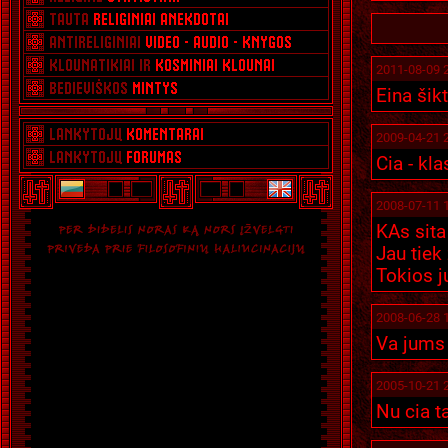
2011-08-09 
Eina šik
2009-04-21 
Cia - kla
2008-07-11 
KAs sita
Jau tiek
Tokios j
2008-06-28 
Va jums 
2005-10-21 
Nu cia ta