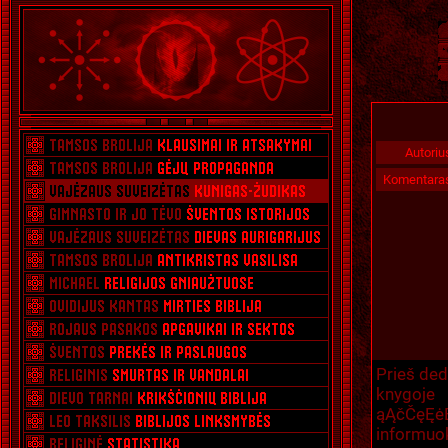
Autoriu
Komentara
Prieš ded
knygoj
ąĄčČęĘėĖ
informuok